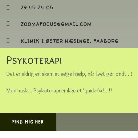

29 45 74 05

ZOOMAFOCUS@GMAIL.COM

KLINIK I ØSTER HÆSINGE, FAABORG
Psykoterapi
Det er aldrig en skam at søge hjælp, når livet gør ondt…!
Men husk… Psykoterapi er ikke et ‘quick-fix!…!!
FIND MIG HER