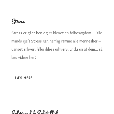
Stress
Stress er gået hen og er blevet en folkesygdom – ‘alle
mands eje’! Stress kan nemlig ramme alle mennesker –
uanset erhverv/eller ikke i erhverv. Er du en af dem… så
læs videre her!
LÆS MERE
Selvværd & Selvtillid