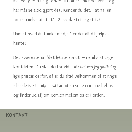
måske føler du dig forkert ift. andre mennesker – og
har måske altid gjort det? Kender du det… at ha’ en
fornemmelse af at stå i 2. række i dit eget liv?
Uanset hvad du tumler med, så er der altid hjælp at
hente!
Det sværeste er: ‘det første skridt’ – nemlig at tage
kontakten. Du skal derfor vide, at:
det ved jeg godt!
Og
lige præcis derfor, så er du altid velkommen til at ringe
eller skrive til mig – så tar’ vi en snak om dine behov
og finder ud af, om kemien mellem os er i orden.
KONTAKT