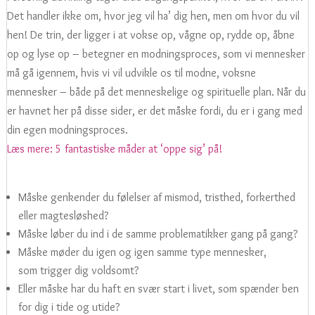
Det handler ikke om, hvor jeg vil ha’ dig hen, men om hvor du vil
hen! De trin, der ligger i at vokse op, vågne op, rydde op, åbne
op og lyse op – betegner en modningsproces, som vi mennesker
må gå igennem, hvis vi vil udvikle os til modne, voksne
mennesker – både på det menneskelige og spirituelle plan. Når du
er havnet her på disse sider, er det måske fordi, du er i gang med
din egen modningsproces.
Læs mere: 5 fantastiske måder at ‘oppe sig’ på!
Måske genkender du følelser af mismod, tristhed, forkerthed
eller magtesløshed?
Måske løber du ind i de samme problematikker gang på gang?
Måske møder du igen og igen samme type mennesker,
som trigger dig voldsomt?
Eller måske har du haft en svær start i livet, som spænder ben
for dig i tide og utide?