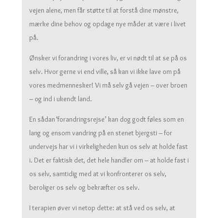
vejen alene, men får støtte til at forstå dine mønstre,
mærke dine behov og opdage nye måder at være i livet
på.
Ønsker vi forandring i vores liv, er vi nødt til at se på os
selv. Hvor gerne vi end ville, så kan vi ikke lave om på
vores medmennesker! Vi må selv gå vejen – over broen
– og ind i ukendt land.
En sådan ‘forandringsrejse’ kan dog godt føles som en
lang og ensom vandring på en stenet bjergsti – for
undervejs har vi i virkeligheden kun os selv at holde fast
i. Det er faktisk det, det hele handler om – at holde fast i
os selv, samtidig med at vi konfronterer os selv,
beroliger os selv og bekræfter os selv.
I terapien øver vi netop dette: at stå ved os selv, at