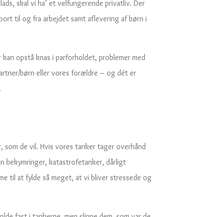
ads, skal vi ha’ et velfungerende privatliv. Der
rt til og fra arbejdet samt aflevering af børn i
r kan opstå knas i parforholdet, problemer med
rtner/børn eller vores forældre – og dét er
.
 som de vil. Hvis vores tanker tager overhånd
 kan bekymringer, katastrofetanker, dårligt
til at fylde så meget, at vi bliver stressede og
holde fast i tankerne, men slippe dem, som var de