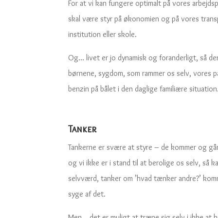
For at vi kan fungere optimalt på vores arbejdspl
skal være styr på økonomien og på vores transpo
institution eller skole.
Og… livet er jo dynamisk og foranderligt, så de
børnene, sygdom, som rammer os selv, vores pa
benzin på bålet i den daglige familiære situation
Tanker
Tankerne er svære at styre – de kommer og går,
og vi ikke er i stand til at berolige os selv, så
selvværd, tanker om ’hvad tænker andre?’ komme 
syge af det.
Men… det er muligt at træne sig selv i ikke at 