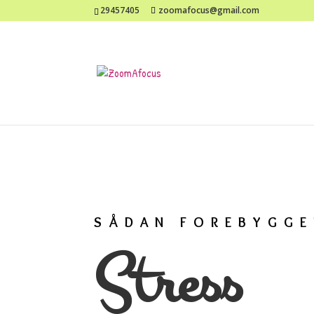
29457405
zoomafocus@gmail.com
SÅDAN FOREBYGGE
Stress