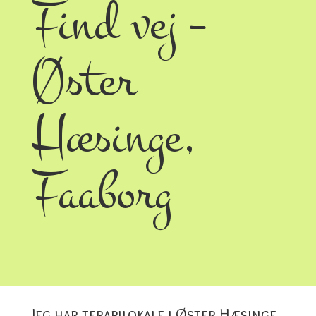
Find vej –
Øster
Hæsinge,
Faaborg
Jeg har terapilokale i Øster Hæsinge,