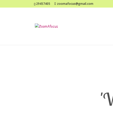
29457405
zoomafocus@gmail.com
'V