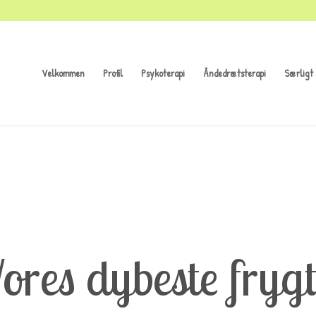
Velkommen
Profil
Psykoterapi
Åndedrætsterapi
Særligt 
ores dybeste frygt.