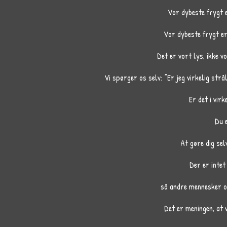
Vor dybeste frygt er
Vor dybeste frygt er
Det er vort lys, ikke
Vi spørger os selv: ”Er jeg virkelig strå
Er det i virk
Du 
At gøre dig sel
Der er intet
så andre mennesker omk
Det er meningen, at v