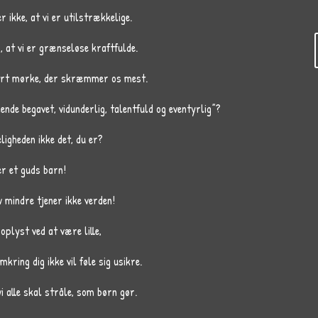
 ikke, at vi er utilstrækkelige.
, at vi er grænseløse kraftfulde.
 vort mørke, der skræmmer os mest.
lende begavet, vidunderlig, talentfuld og eventyrlig”?
eligheden ikke det, du er?
er et guds barn!
v mindre tjener ikke verden!
 oplyst ved at være lille,
ring dig ikke vil føle sig usikre.
i alle skal stråle, som børn gør.