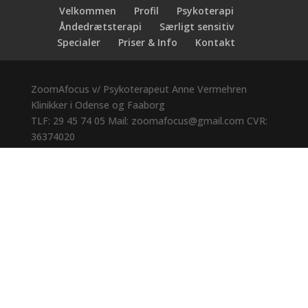
Velkommen
Profil
Psykoterapi
Åndedrætsterapi
Særligt sensitiv
Specialer
Priser & Info
Kontakt
ZoomAfocus
v/ Psykoterapeut Anne Vermehren
Klinikker i
Odense
og Faaborg
TLF:
29 45 74 05
Mail: zoomafocus@gmail.com
CVR:
36374020