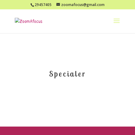
29457405
zoomafocus@gmail.com
Specialer