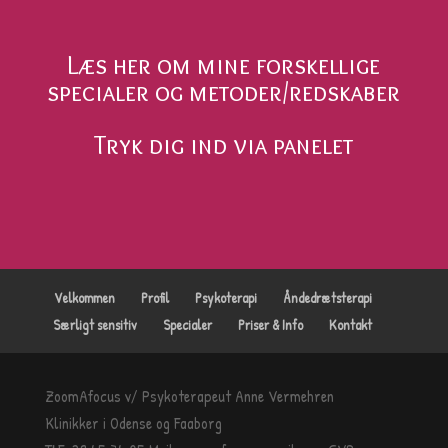
Læs her om mine forskellige
specialer og metoder/redskaber
Tryk dig ind via panelet
Velkommen
Profil
Psykoterapi
Åndedrætsterapi
Særligt sensitiv
Specialer
Priser & Info
Kontakt
ZoomAfocus
v/ Psykoterapeut Anne Vermehren
Klinikker i
Odense
og Faaborg