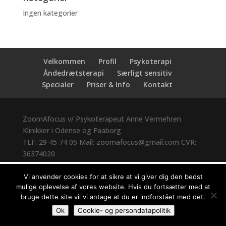
Ingen kategorier
Velkommen
Profil
Psykoterapi
Åndedrætsterapi
Særligt sensitiv
Specialer
Priser & Info
Kontakt
ZoomAfocus
v/ Psykoterapeut Anne Vermehren
Klinikker i
Odense
og Faaborg
TLF:
29 45 74 05
Mail: zoomafocus@gmail.com
CVR:
36374020
Pin It on Pinterest
Vi anvender cookies for at sikre at vi giver dig den bedst
mulige oplevelse af vores website. Hvis du fortsætter med at
bruge dette site vil vi antage at du er indforstået med det.
Ok
Cookie- og persondatapolitik