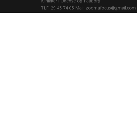
Klinikker i
Odense
og Faaborg
TLF:
29 45 74 05
Mail: zoomafocus@gmail.com