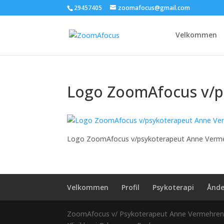
29457405
zoomafocus@gmail.com
Velkommen
Logo ZoomAfocus v/p
Logo ZoomAfocus v/psykoterapeut Anne Verm
Velkommen
Profil
Psykoterapi
Ånde
ZoomAfocus
v/ Psykoterapeut Anne Vermehre