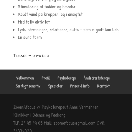
Stimulering af fødder og hænder
Koldt vand på kroppen, og i ansigtet
Meditativ aktivitet
Lyde, stemninger, relationer, dufte – som vi godt kan lide
En sund tarm
Tilbage – tryk her
Velkommen
Profil
Psykoterapi
Åndedrætsterapi
Særligt sensitiv
Specialer
Priser & Info
Kontakt
ZoomAfocus
v/ Psykoterapeut Anne Vermehren
Klinikker i
Odense
og Faaborg
TLF:
29 45 74 05
Mail: zoomafocus@gmail.com
CVR:
36374020