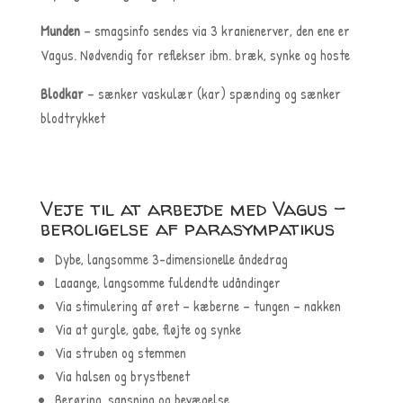
Munden
– smagsinfo sendes via 3 kranienerver, den ene er
Vagus. Nødvendig for reflekser ibm. bræk, synke og hoste
Blodkar
– sænker vaskulær (kar) spænding og sænker
blodtrykket
Veje til at arbejde med Vagus –
beroligelse af parasympatikus
Dybe, langsomme 3-dimensionelle åndedrag
Laaange, langsomme fuldendte udåndinger
Via stimulering af øret – kæberne – tungen – nakken
Via at gurgle, gabe, fløjte og synke
Via struben og stemmen
Via halsen og brystbenet
Berøring, sansning og bevægelse