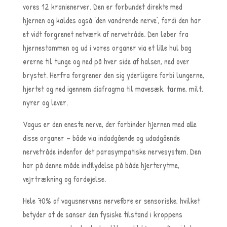
vores 12 kranienerver. Den er forbundet direkte med
hjernen og kaldes også ‘den vandrende nerve’, fordi den har
et vidt forgrenet netværk af nervetråde. Den løber fra
hjernestammen og ud i vores organer via et lille hul bag
ørerne til tunge og ned på hver side af halsen, ned over
brystet. Herfra forgrener den sig yderligere forbi lungerne,
hjertet og ned igennem diafragma til mavesæk, tarme, milt,
nyrer og lever.
Vagus er den eneste nerve, der forbinder hjernen med alle
disse organer – både via indadgående og udadgående
nervetråde indenfor det parasympatiske nervesystem. Den
har på denne måde indflydelse på både hjerterytme,
vejrtrækning og fordøjelse.
Hele 70% af vagusnervens nervefibre er sensoriske, hvilket
betyder at de sanser den fysiske tilstand i kroppens