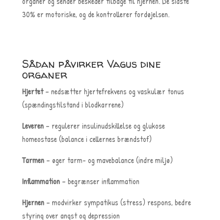
organer og sender beskeder tilbage til hjernen. De sidste
30% er motoriske, og de kontrollerer fordøjelsen.
Sådan påvirker Vagus dine
organer
Hjertet
– nedsætter hjertefrekvens og vaskulær tonus
(spændingstilstand i blodkarrene)
Leveren
– regulerer insulinudskillelse og glukose
homeostase (balance i cellernes brændstof)
Tarmen
– øger tarm- og mavebalance (indre miljø)
Inflammation
– begrænser inflammation
Hjernen
– modvirker sympatikus (stress) respons, bedre
styring over angst og depression