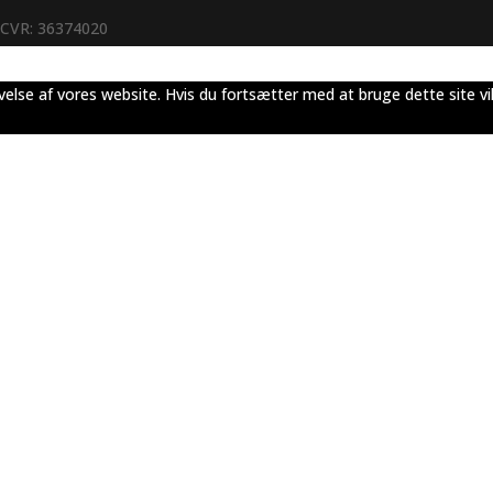
CVR: 36374020
evelse af vores website. Hvis du fortsætter med at bruge dette site vi