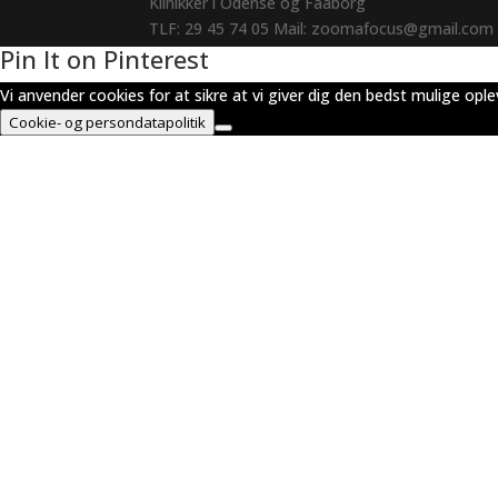
Klinikker i
Odense
og Faaborg
TLF:
29 45 74 05
Mail: zoomafocus@gmail.com
Pin It on Pinterest
Vi anvender cookies for at sikre at vi giver dig den bedst mulige opl
Cookie- og persondatapolitik