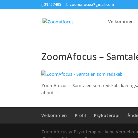
29457405
zoomafocus@gmail.com
Velkommen
ZoomAfocus – Samtal
ZoomAfocus – Samtalen som redskab, kan også 
af ord…!
Velkommen
Profil
Psykoterapi
Ånde
ZoomAfocus
v/ Psykoterapeut Anne Vermehre