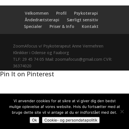
Velkommen
Profil
Psykoterapi
Åndedrætsterapi
Særligt sensitiv
Specialer
Priser & Info
Kontakt
ZoomAfocus
v/ Psykoterapeut Anne Vermehren
Klinikker i
Odense
og Faaborg
TLF:
29 45 74 05
Mail: zoomafocus@gmail.com
CVR:
36374020
Pin It on Pinterest
Vi anvender cookies for at sikre at vi giver dig den bedst
mulige oplevelse af vores website. Hvis du fortsætter med at
bruge dette site vil vi antage at du er indforstået med det.
Ok
Cookie- og persondatapolitik