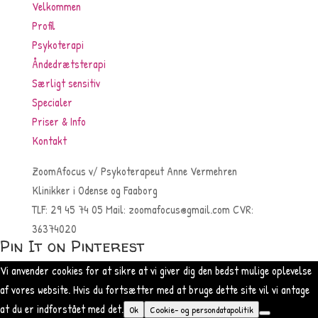
Velkommen
Profil
Psykoterapi
Åndedrætsterapi
Særligt sensitiv
Specialer
Priser & Info
Kontakt
ZoomAfocus
v/ Psykoterapeut Anne Vermehren
Klinikker i
Odense
og Faaborg
TLF:
29 45 74 05
Mail: zoomafocus@gmail.com
CVR:
36374020
Pin It on Pinterest
Vi anvender cookies for at sikre at vi giver dig den bedst mulige oplevelse
af vores website. Hvis du fortsætter med at bruge dette site vil vi antage
at du er indforstået med det.
Ok
Cookie- og persondatapolitik