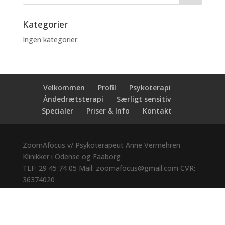
Kategorier
Ingen kategorier
Velkommen
Profil
Psykoterapi
Åndedrætsterapi
Særligt sensitiv
Specialer
Priser & Info
Kontakt
ZoomAfocus
v/ Psykoterapeut Anne Vermehren
Klinikker i
Odense
og Faaborg
TLF:
29 45 74 05
Mail: zoomafocus@gmail.com
CVR:
36374020