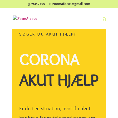
29457405
zoomafocus@gmail.com
SØGER DU AKUT HJÆLP?
CORONA
AKUT HJÆLP
Er du i en situation, hvor du akut
har brug for at tale med nogen om