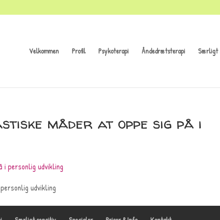
Velkommen
Profil
Psykoterapi
Åndedrætsterapi
Særligt 
tiske måder at oppe sig på i
personlig udvikling
i
Særligt sensitiv
Specialer
Priser & Info
Kontakt