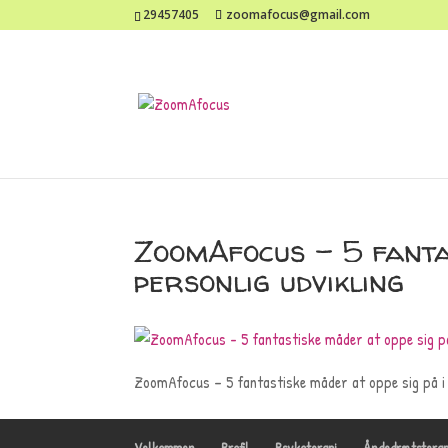
29457405
zoomafocus@gmail.com
ZoomAfocus – 5 fantas
personlig udvikling
ZoomAfocus – 5 fantastiske måder at oppe sig på i 
Velkommen
Profil
Psykoterapi
Åndedrætsterap