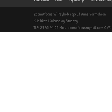
ZoomAfocus
v/ Psykoterapeut Anne Vermehren
Klinikker i
Odense
og Faaborg
TLF:
29 45 74 05
Mail: zoomafocus@gmail.com
CVR: